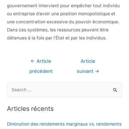
gouvernement intervient pour empêcher tout individu
ou entreprise d’avoir une position monopolistique et
une concentration excessive du pouvoir économique.
Dans ces systèmes, les ressources peuvent être
détenues à la fois par l’État et par les individus.
Navigation
←
Article
Article
de
précédent
suivant
→
l’article
R
e
c
Articles récents
h
e
Diminution des rendements marginaux vs. rendements