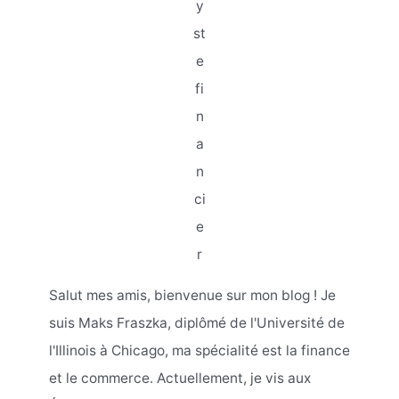
y
st
e
fi
n
a
n
ci
e
r
Salut mes amis, bienvenue sur mon blog ! Je
suis Maks Fraszka, diplômé de l'Université de
l'Illinois à Chicago, ma spécialité est la finance
et le commerce. Actuellement, je vis aux