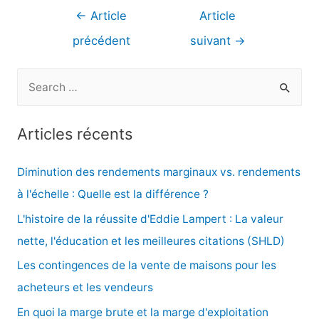
Navigation
←
Article
Article
de
précédent
suivant
→
l’article
R
e
c
Articles récents
h
e
Diminution des rendements marginaux vs. rendements
r
à l'échelle : Quelle est la différence ?
c
L'histoire de la réussite d'Eddie Lampert : La valeur
h
nette, l'éducation et les meilleures citations (SHLD)
e
Les contingences de la vente de maisons pour les
r
acheteurs et les vendeurs
En quoi la marge brute et la marge d'exploitation