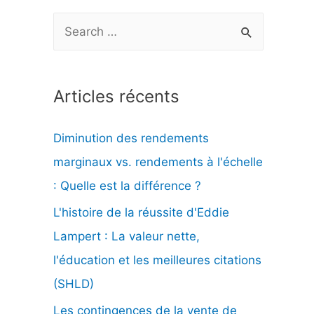
R
e
c
Articles récents
h
e
Diminution des rendements
r
marginaux vs. rendements à l'échelle
c
: Quelle est la différence ?
h
L'histoire de la réussite d'Eddie
e
Lampert : La valeur nette,
r
l'éducation et les meilleures citations
(SHLD)
:
Les contingences de la vente de