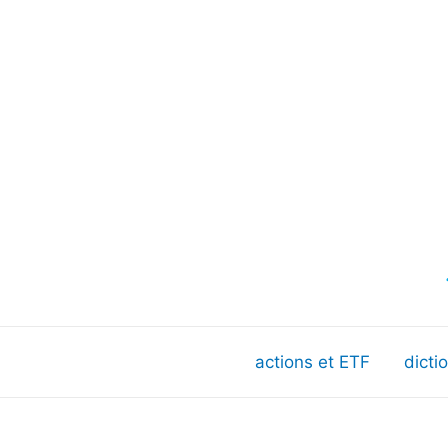
actions et ETF
dicti