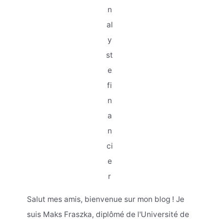
n
al
y
st
e
fi
n
a
n
ci
e
r
Salut mes amis, bienvenue sur mon blog ! Je
suis Maks Fraszka, diplômé de l'Université de