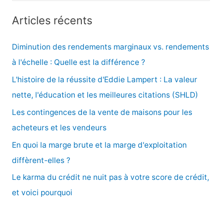
c
Articles récents
h
e
Diminution des rendements marginaux vs. rendements
r
à l'échelle : Quelle est la différence ?
c
L'histoire de la réussite d'Eddie Lampert : La valeur
h
nette, l'éducation et les meilleures citations (SHLD)
e
Les contingences de la vente de maisons pour les
r
acheteurs et les vendeurs
En quoi la marge brute et la marge d'exploitation
:
diffèrent-elles ?
Le karma du crédit ne nuit pas à votre score de crédit,
et voici pourquoi