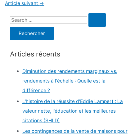
de
Article suivant
→
l’article
R
e
c
h
Articles récents
e
r
Diminution des rendements marginaux vs.
c
rendements à l'échelle : Quelle est la
h
différence ?
e
L'histoire de la réussite d'Eddie Lampert : La
r
valeur nette, l'éducation et les meilleures
citations (SHLD)
:
Les contingences de la vente de maisons pour