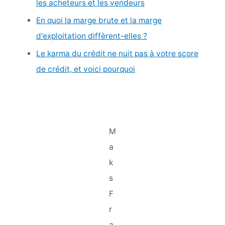
les acheteurs et les vendeurs
En quoi la marge brute et la marge
d'exploitation diffèrent-elles ?
Le karma du crédit ne nuit pas à votre score
de crédit, et voici pourquoi
M
a
k
s
F
r
a