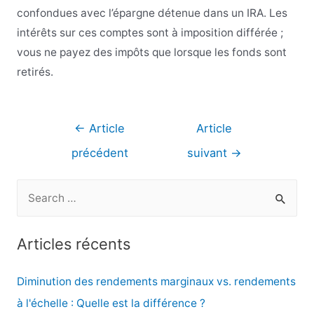
confondues avec l’épargne détenue dans un IRA. Les
intérêts sur ces comptes sont à imposition différée ;
vous ne payez des impôts que lorsque les fonds sont
retirés.
Navigation
←
Article
Article
de
précédent
suivant
→
l’article
R
e
c
Articles récents
h
e
Diminution des rendements marginaux vs. rendements
r
à l'échelle : Quelle est la différence ?