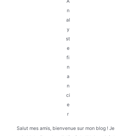
A
n
al
y
st
e
fi
n
a
n
ci
e
r
Salut mes amis, bienvenue sur mon blog ! Je