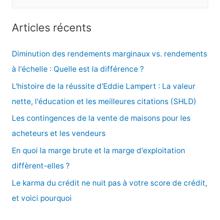
e
c
Articles récents
h
e
Diminution des rendements marginaux vs. rendements
r
à l'échelle : Quelle est la différence ?
c
L'histoire de la réussite d'Eddie Lampert : La valeur
h
nette, l'éducation et les meilleures citations (SHLD)
e
Les contingences de la vente de maisons pour les
r
acheteurs et les vendeurs
En quoi la marge brute et la marge d'exploitation
:
diffèrent-elles ?
Le karma du crédit ne nuit pas à votre score de crédit,
et voici pourquoi