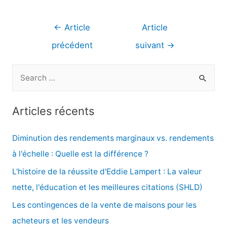
Navigation
←
Article
Article
de
précédent
suivant
→
l’article
R
e
c
Articles récents
h
e
Diminution des rendements marginaux vs. rendements
r
à l'échelle : Quelle est la différence ?
c
L'histoire de la réussite d'Eddie Lampert : La valeur
h
nette, l'éducation et les meilleures citations (SHLD)
e
Les contingences de la vente de maisons pour les
r
acheteurs et les vendeurs