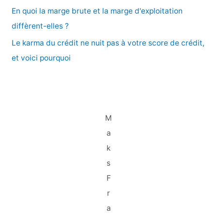
En quoi la marge brute et la marge d'exploitation
:
diffèrent-elles ?
Le karma du crédit ne nuit pas à votre score de crédit,
et voici pourquoi
M
a
k
s
F
r
a