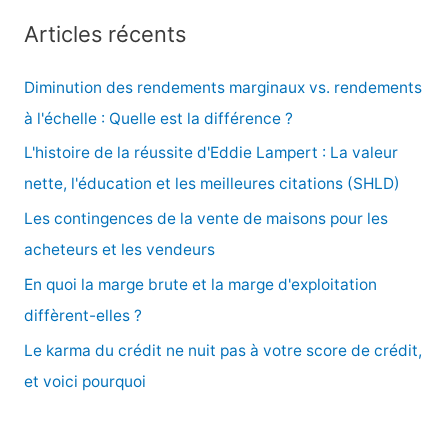
c
Articles récents
h
e
Diminution des rendements marginaux vs. rendements
r
à l'échelle : Quelle est la différence ?
c
L'histoire de la réussite d'Eddie Lampert : La valeur
h
nette, l'éducation et les meilleures citations (SHLD)
e
Les contingences de la vente de maisons pour les
r
acheteurs et les vendeurs
En quoi la marge brute et la marge d'exploitation
:
diffèrent-elles ?
Le karma du crédit ne nuit pas à votre score de crédit,
et voici pourquoi