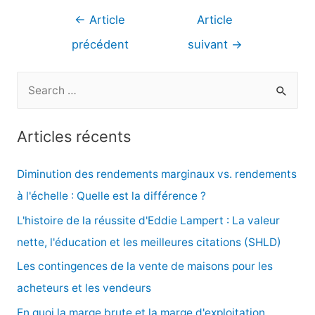
Navigation
←
Article
Article
de
précédent
suivant
→
l’article
R
e
c
Articles récents
h
e
Diminution des rendements marginaux vs. rendements
r
à l'échelle : Quelle est la différence ?
c
L'histoire de la réussite d'Eddie Lampert : La valeur
h
nette, l'éducation et les meilleures citations (SHLD)
e
Les contingences de la vente de maisons pour les
r
acheteurs et les vendeurs
En quoi la marge brute et la marge d'exploitation