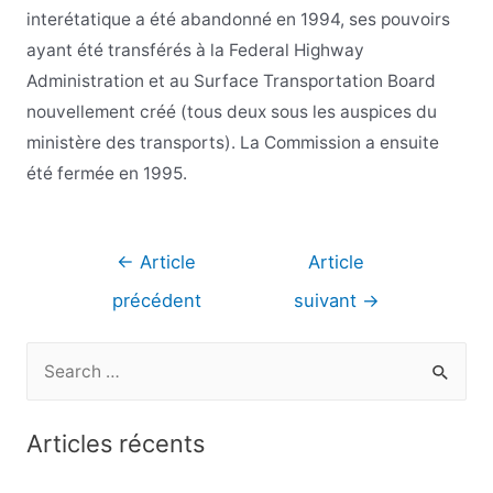
interétatique a été abandonné en 1994, ses pouvoirs
ayant été transférés à la Federal Highway
Administration et au Surface Transportation Board
nouvellement créé (tous deux sous les auspices du
ministère des transports). La Commission a ensuite
été fermée en 1995.
Navigation
←
Article
Article
de
précédent
suivant
→
l’article
R
e
c
Articles récents
h