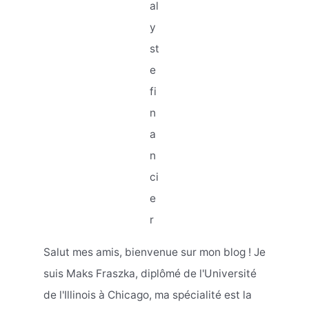
al
y
st
e
fi
n
a
n
ci
e
r
Salut mes amis, bienvenue sur mon blog ! Je
suis Maks Fraszka, diplômé de l'Université
de l'Illinois à Chicago, ma spécialité est la