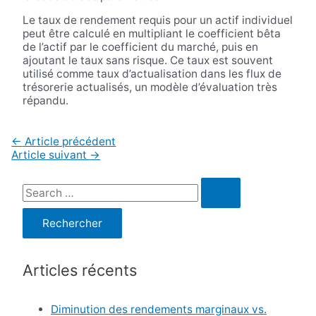
Le taux de rendement requis pour un actif individuel
peut être calculé en multipliant le coefficient bêta
de l’actif par le coefficient du marché, puis en
ajoutant le taux sans risque. Ce taux est souvent
utilisé comme taux d’actualisation dans les flux de
trésorerie actualisés, un modèle d’évaluation très
répandu.
Navigation
←
Article précédent
de
Article suivant
→
l’article
R
e
c
h
Articles récents
e
r
Diminution des rendements marginaux vs.