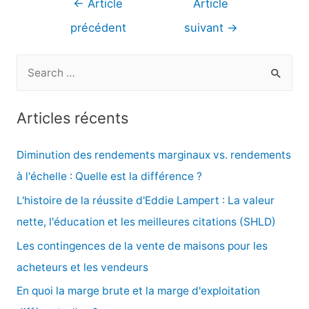
←
Article
Article
de
précédent
suivant
→
l’article
R
e
c
Articles récents
h
e
Diminution des rendements marginaux vs. rendements
r
à l'échelle : Quelle est la différence ?
c
L'histoire de la réussite d'Eddie Lampert : La valeur
h
nette, l'éducation et les meilleures citations (SHLD)
e
Les contingences de la vente de maisons pour les
r
acheteurs et les vendeurs
En quoi la marge brute et la marge d'exploitation
: