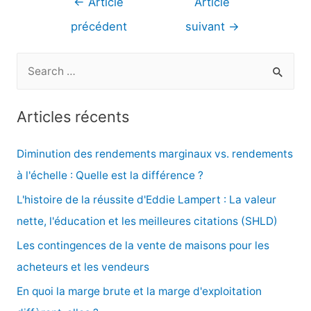
←
Article
Article
de
précédent
suivant
→
l’article
R
e
c
Articles récents
h
e
Diminution des rendements marginaux vs. rendements
r
à l'échelle : Quelle est la différence ?
c
L'histoire de la réussite d'Eddie Lampert : La valeur
h
nette, l'éducation et les meilleures citations (SHLD)
e
Les contingences de la vente de maisons pour les
r
acheteurs et les vendeurs
En quoi la marge brute et la marge d'exploitation
: