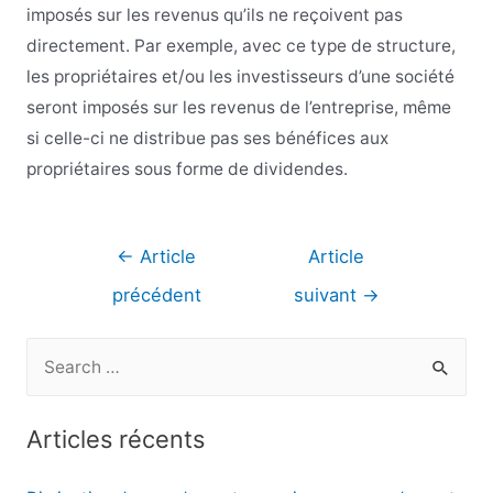
imposés sur les revenus qu’ils ne reçoivent pas
directement. Par exemple, avec ce type de structure,
les propriétaires et/ou les investisseurs d’une société
seront imposés sur les revenus de l’entreprise, même
si celle-ci ne distribue pas ses bénéfices aux
propriétaires sous forme de dividendes.
Navigation
←
Article
Article
de
précédent
suivant
→
l’article
R
e
c
Articles récents
h
e