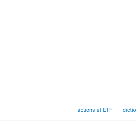
actions et ETF
dicti