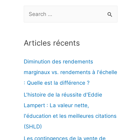
R
e
c
Articles récents
h
e
Diminution des rendements
r
marginaux vs. rendements à l'échelle
c
: Quelle est la différence ?
h
L'histoire de la réussite d'Eddie
e
Lampert : La valeur nette,
r
l'éducation et les meilleures citations
(SHLD)
:
Les contingences de la vente de