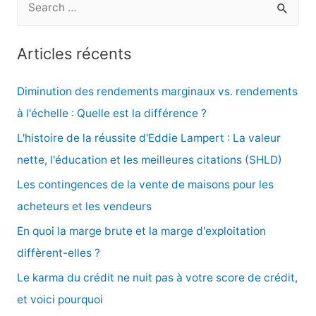
e
c
Articles récents
h
e
Diminution des rendements marginaux vs. rendements
r
à l'échelle : Quelle est la différence ?
c
L'histoire de la réussite d'Eddie Lampert : La valeur
h
nette, l'éducation et les meilleures citations (SHLD)
e
Les contingences de la vente de maisons pour les
r
acheteurs et les vendeurs
En quoi la marge brute et la marge d'exploitation
:
diffèrent-elles ?
Le karma du crédit ne nuit pas à votre score de crédit,
et voici pourquoi