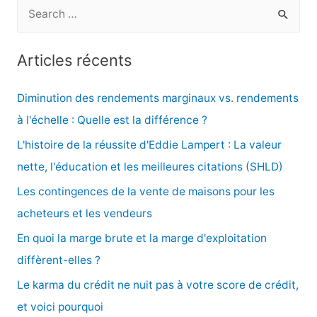
R
e
c
Articles récents
h
e
Diminution des rendements marginaux vs. rendements
r
à l'échelle : Quelle est la différence ?
c
L'histoire de la réussite d'Eddie Lampert : La valeur
h
nette, l'éducation et les meilleures citations (SHLD)
e
Les contingences de la vente de maisons pour les
r
acheteurs et les vendeurs
En quoi la marge brute et la marge d'exploitation
:
diffèrent-elles ?
Le karma du crédit ne nuit pas à votre score de crédit,
et voici pourquoi