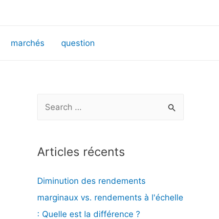
marchés
question
R
e
c
Articles récents
h
e
Diminution des rendements
r
marginaux vs. rendements à l'échelle
c
: Quelle est la différence ?
h