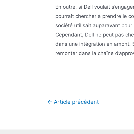
En outre, si Dell voulait s’engag
pourrait chercher à prendre le c
société utilisait auparavant pour
Cependant, Dell ne peut pas cherc
dans une intégration en amont. 
remonter dans la chaîne d’appro
Navigation
←
Article précédent
de
l’article