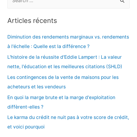
e
c
Articles récents
h
e
Diminution des rendements marginaux vs. rendements
r
à l'échelle : Quelle est la différence ?
c
L'histoire de la réussite d'Eddie Lampert : La valeur
h
nette, l'éducation et les meilleures citations (SHLD)
e
Les contingences de la vente de maisons pour les
r
acheteurs et les vendeurs
En quoi la marge brute et la marge d'exploitation
:
diffèrent-elles ?
Le karma du crédit ne nuit pas à votre score de crédit,
et voici pourquoi