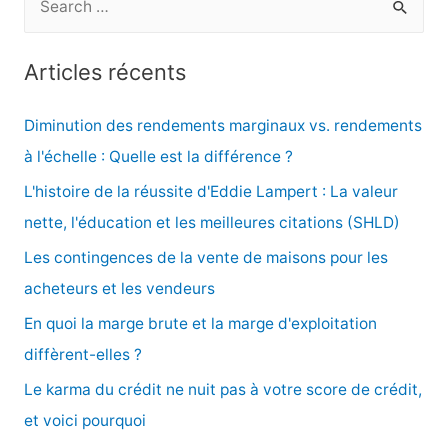
e
c
Articles récents
h
e
Diminution des rendements marginaux vs. rendements
r
à l'échelle : Quelle est la différence ?
c
L'histoire de la réussite d'Eddie Lampert : La valeur
h
nette, l'éducation et les meilleures citations (SHLD)
e
Les contingences de la vente de maisons pour les
r
acheteurs et les vendeurs
En quoi la marge brute et la marge d'exploitation
:
diffèrent-elles ?
Le karma du crédit ne nuit pas à votre score de crédit,
et voici pourquoi