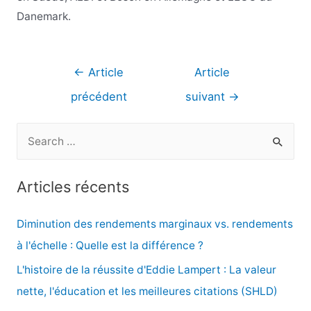
Danemark.
Navigation
←
Article
Article
de
précédent
suivant
→
l’article
R
e
c
Articles récents
h
e
Diminution des rendements marginaux vs. rendements
r
à l'échelle : Quelle est la différence ?
c
L'histoire de la réussite d'Eddie Lampert : La valeur
h
nette, l'éducation et les meilleures citations (SHLD)
e