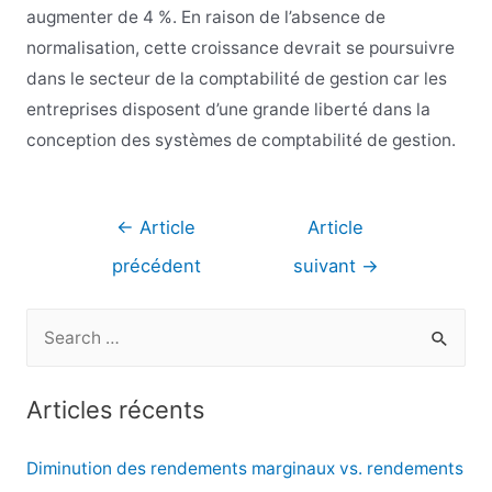
augmenter de 4 %. En raison de l’absence de
normalisation, cette croissance devrait se poursuivre
dans le secteur de la comptabilité de gestion car les
entreprises disposent d’une grande liberté dans la
conception des systèmes de comptabilité de gestion.
Navigation
←
Article
Article
de
précédent
suivant
→
l’article
R
e
c
Articles récents
h
e
Diminution des rendements marginaux vs. rendements