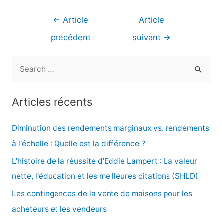
Navigation
←
Article
Article
de
précédent
suivant
→
l’article
R
e
c
Articles récents
h
e
Diminution des rendements marginaux vs. rendements
r
à l'échelle : Quelle est la différence ?
c
L'histoire de la réussite d'Eddie Lampert : La valeur
h
nette, l'éducation et les meilleures citations (SHLD)
e
Les contingences de la vente de maisons pour les
r
acheteurs et les vendeurs