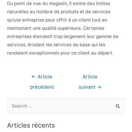
Du point de vue du magasin, il existe des limites
naturelles au nombre de produits et de services
qu’une entreprise peut offrir à un client tout en
maintenant une qualité supérieure. Certaines
entreprises étendent trop largement leur gamme de
services, érodant les services de base qui les
rendaient exceptionnels pour ce client au départ.
Navigation
←
Article
Article
de
précédent
suivant
→
l’article
R
e
c
Articles récents
h