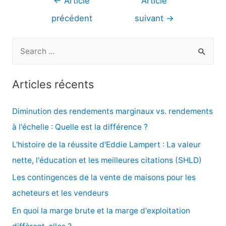
←
Article
Article
de
précédent
suivant
→
l’article
R
e
c
Articles récents
h
e
Diminution des rendements marginaux vs. rendements
r
à l'échelle : Quelle est la différence ?
c
L'histoire de la réussite d'Eddie Lampert : La valeur
h
nette, l'éducation et les meilleures citations (SHLD)
e
Les contingences de la vente de maisons pour les
r
acheteurs et les vendeurs
En quoi la marge brute et la marge d'exploitation
: