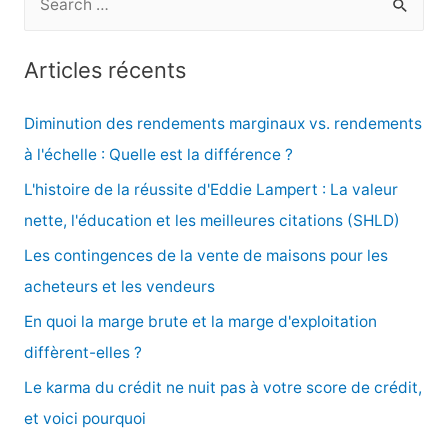
e
c
Articles récents
h
e
Diminution des rendements marginaux vs. rendements
r
à l'échelle : Quelle est la différence ?
c
L'histoire de la réussite d'Eddie Lampert : La valeur
h
nette, l'éducation et les meilleures citations (SHLD)
e
Les contingences de la vente de maisons pour les
r
acheteurs et les vendeurs
En quoi la marge brute et la marge d'exploitation
:
diffèrent-elles ?
Le karma du crédit ne nuit pas à votre score de crédit,
et voici pourquoi