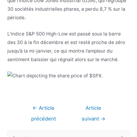
que l’indice Dow Jones Industrial (DJIA), qui regroupe
30 sociétés industrielles phares, a perdu 8,7 % sur la
période.
L’indice S&P 500 High-Low est passé sous la barre
des 30 à la fin décembre et est resté proche de zéro
jusqu’à la mi-janvier, ce qui montre l’ampleur du
sentiment baissier qui régnait alors sur le marché.
Navigation
←
Article
Article
de
précédent
suivant
→
l’article
R