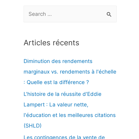
R
e
c
Articles récents
h
e
Diminution des rendements
r
marginaux vs. rendements à l'échelle
c
: Quelle est la différence ?
h
L'histoire de la réussite d'Eddie
e
Lampert : La valeur nette,
r
l'éducation et les meilleures citations
(SHLD)
:
Les contingences de la vente de