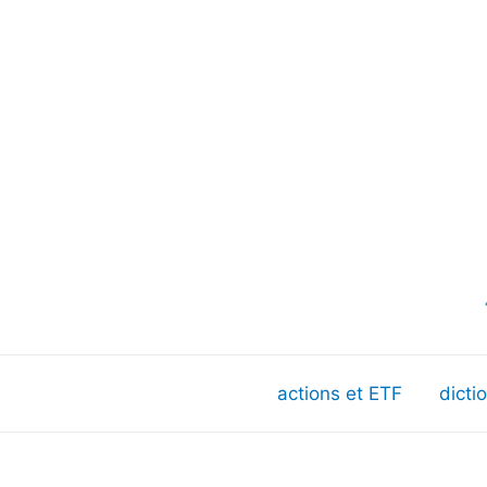
actions et ETF
dicti