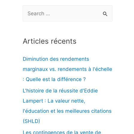
R
e
c
Articles récents
h
e
Diminution des rendements
r
marginaux vs. rendements à l'échelle
c
: Quelle est la différence ?
h
L'histoire de la réussite d'Eddie
e
Lampert : La valeur nette,
r
l'éducation et les meilleures citations
(SHLD)
:
Les contingences de la vente de