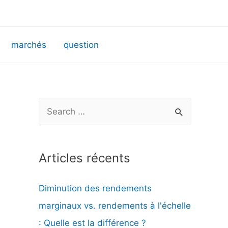
marchés
question
R
e
c
Articles récents
h
e
Diminution des rendements
r
marginaux vs. rendements à l'échelle
c
: Quelle est la différence ?
h