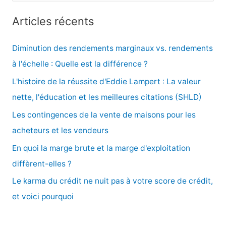
c
Articles récents
h
e
Diminution des rendements marginaux vs. rendements
r
à l'échelle : Quelle est la différence ?
c
L'histoire de la réussite d'Eddie Lampert : La valeur
h
nette, l'éducation et les meilleures citations (SHLD)
e
Les contingences de la vente de maisons pour les
r
acheteurs et les vendeurs
En quoi la marge brute et la marge d'exploitation
:
diffèrent-elles ?
Le karma du crédit ne nuit pas à votre score de crédit,
et voici pourquoi