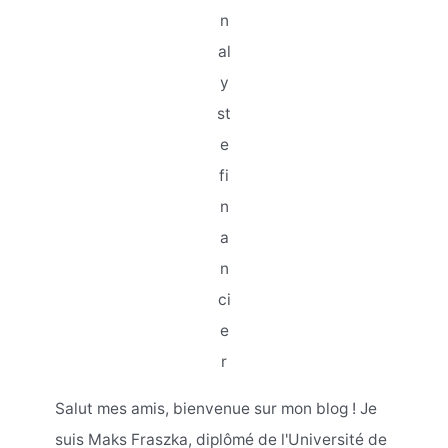
n
al
y
st
e
fi
n
a
n
ci
e
r
Salut mes amis, bienvenue sur mon blog ! Je
suis Maks Fraszka, diplômé de l'Université de