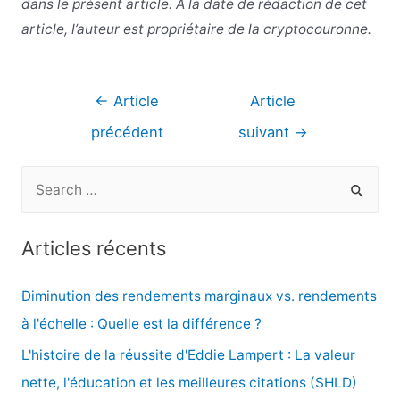
dans le présent article. À la date de rédaction de cet
article, l’auteur est propriétaire de la cryptocouronne.
Navigation
←
Article
Article
de
précédent
suivant
→
l’article
R
e
c
Articles récents
h
e
Diminution des rendements marginaux vs. rendements
r
à l'échelle : Quelle est la différence ?
c
L'histoire de la réussite d'Eddie Lampert : La valeur
h
nette, l'éducation et les meilleures citations (SHLD)