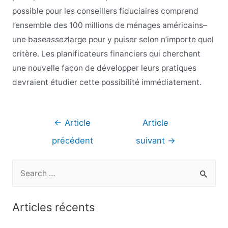
possible pour les conseillers fiduciaires comprend
l’ensemble des 100 millions de ménages américains
–
une base
assez
large pour y puiser selon n’importe quel
critère. Les planificateurs financiers qui cherchent
une nouvelle façon de développer leurs pratiques
devraient étudier cette possibilité immédiatement.
Navigation
←
Article
Article
de
précédent
suivant
→
l’article
R
e
c
Articles récents
h