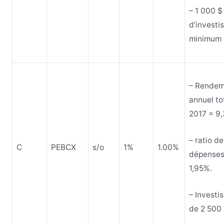
– 1 000 $
d’investi
minimum
– Rendem
annuel to
2017 = 9
– ratio de
C
PEBCX
s/o
1%
1.00%
dépenses
1,95%.
– Investi
de 2 500