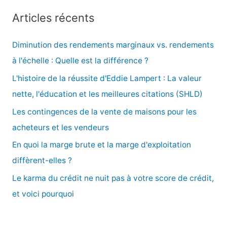
c
Articles récents
h
e
Diminution des rendements marginaux vs. rendements
r
à l'échelle : Quelle est la différence ?
c
L'histoire de la réussite d'Eddie Lampert : La valeur
h
nette, l'éducation et les meilleures citations (SHLD)
e
Les contingences de la vente de maisons pour les
r
acheteurs et les vendeurs
En quoi la marge brute et la marge d'exploitation
:
diffèrent-elles ?
Le karma du crédit ne nuit pas à votre score de crédit,
et voici pourquoi