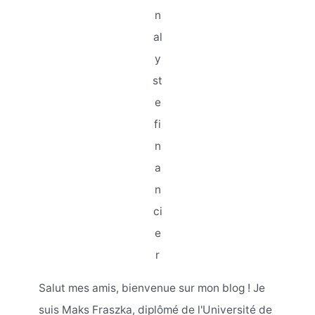
n
al
y
st
e
fi
n
a
n
ci
e
r
Salut mes amis, bienvenue sur mon blog ! Je
suis Maks Fraszka, diplômé de l'Université de