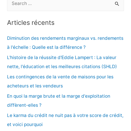
e
c
Articles récents
h
e
Diminution des rendements marginaux vs. rendements
r
à l'échelle : Quelle est la différence ?
c
L'histoire de la réussite d'Eddie Lampert : La valeur
h
nette, l'éducation et les meilleures citations (SHLD)
e
Les contingences de la vente de maisons pour les
r
acheteurs et les vendeurs
En quoi la marge brute et la marge d'exploitation
:
diffèrent-elles ?
Le karma du crédit ne nuit pas à votre score de crédit,
et voici pourquoi