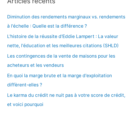
Articles récents
h
e
Diminution des rendements marginaux vs. rendements
r
à l'échelle : Quelle est la différence ?
c
L'histoire de la réussite d'Eddie Lampert : La valeur
h
nette, l'éducation et les meilleures citations (SHLD)
e
Les contingences de la vente de maisons pour les
r
acheteurs et les vendeurs
En quoi la marge brute et la marge d'exploitation
:
diffèrent-elles ?
Le karma du crédit ne nuit pas à votre score de crédit,
et voici pourquoi