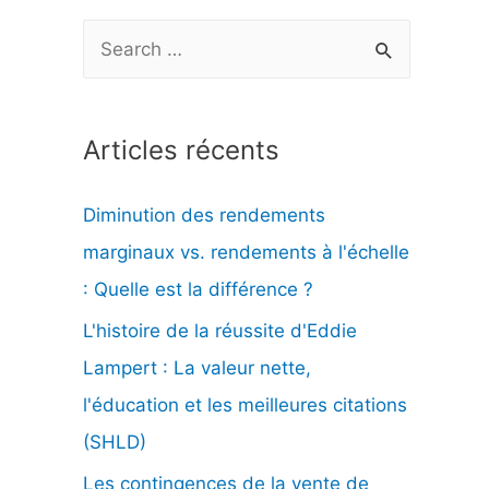
R
e
c
Articles récents
h
e
Diminution des rendements
r
marginaux vs. rendements à l'échelle
c
: Quelle est la différence ?
h
L'histoire de la réussite d'Eddie
e
Lampert : La valeur nette,
r
l'éducation et les meilleures citations
(SHLD)
:
Les contingences de la vente de