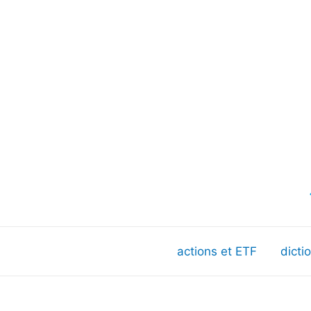
actions et ETF
dicti