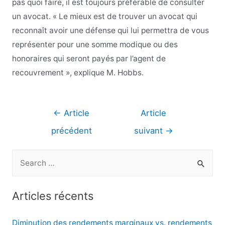
pas quoi faire, il est toujours préférable de consulter
un avocat. « Le mieux est de trouver un avocat qui
reconnaît avoir une défense qui lui permettra de vous
représenter pour une somme modique ou des
honoraires qui seront payés par l’agent de
recouvrement », explique M. Hobbs.
Navigation
←
Article
Article
de
précédent
suivant
→
l’article
R
e
c
Articles récents
h
e
Diminution des rendements marginaux vs. rendements