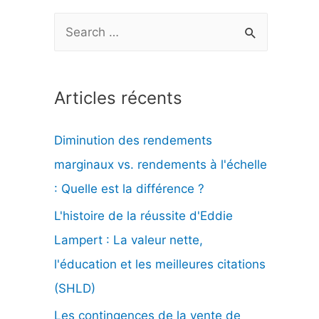
R
e
c
Articles récents
h
e
Diminution des rendements
r
marginaux vs. rendements à l'échelle
c
: Quelle est la différence ?
h
L'histoire de la réussite d'Eddie
e
Lampert : La valeur nette,
r
l'éducation et les meilleures citations
(SHLD)
:
Les contingences de la vente de