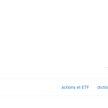
actions et ETF
dicti