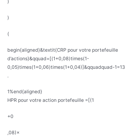
)
)
(
begin{aligned}&textit{CRP pour votre portefeuille
d’actions}&qquad=[(1+0,08)times(1-
0,05)times(1+0,06)times(1+0,04)]&qquadquad-1=13
.
1%end{aligned}
HPR
pour
votre
action
portefeuille
=
[
(
1
+0
,
08
)
×