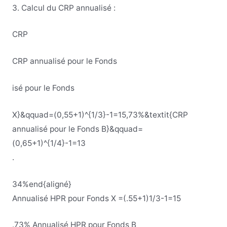
3. Calcul du CRP annualisé :
CRP
CRP annualisé pour le Fonds
isé pour le Fonds
X}&qquad=(0,55+1)^{1/3}-1=15,73%&textit{CRP
annualisé pour le Fonds B}&qquad=
(0,65+1)^{1/4}-1=13
.
34%end{aligné}
Annualisé
HPR
pour
Fonds
X
=
(
.
55+1
)
1/3-1=15
.
73%
Annualisé
HPR
pour
Fonds
B