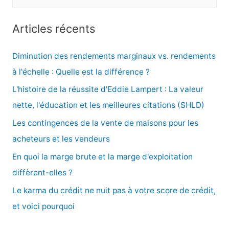
e
c
Articles récents
h
e
Diminution des rendements marginaux vs. rendements
r
à l'échelle : Quelle est la différence ?
c
L'histoire de la réussite d'Eddie Lampert : La valeur
h
nette, l'éducation et les meilleures citations (SHLD)
e
Les contingences de la vente de maisons pour les
r
acheteurs et les vendeurs
En quoi la marge brute et la marge d'exploitation
:
diffèrent-elles ?
Le karma du crédit ne nuit pas à votre score de crédit,
et voici pourquoi