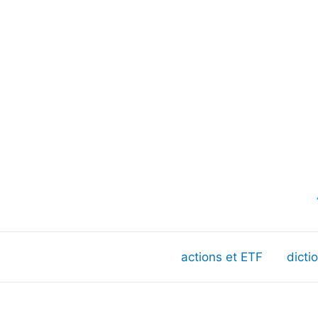
actions et ETF
dicti