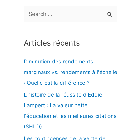
R
e
c
Articles récents
h
e
Diminution des rendements
r
marginaux vs. rendements à l'échelle
c
: Quelle est la différence ?
h
L'histoire de la réussite d'Eddie
e
Lampert : La valeur nette,
r
l'éducation et les meilleures citations
(SHLD)
:
Les contingences de la vente de