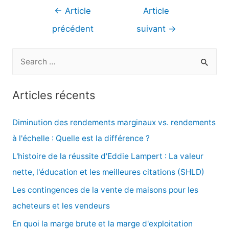
Navigation
←
Article
Article
de
précédent
suivant
→
l’article
R
e
c
Articles récents
h
e
Diminution des rendements marginaux vs. rendements
r
à l'échelle : Quelle est la différence ?
c
L'histoire de la réussite d'Eddie Lampert : La valeur
h
nette, l'éducation et les meilleures citations (SHLD)
e
Les contingences de la vente de maisons pour les
r
acheteurs et les vendeurs
En quoi la marge brute et la marge d'exploitation