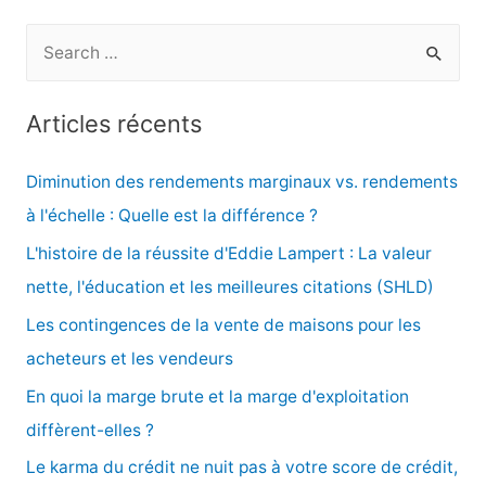
R
e
c
Articles récents
h
e
Diminution des rendements marginaux vs. rendements
r
à l'échelle : Quelle est la différence ?
c
L'histoire de la réussite d'Eddie Lampert : La valeur
h
nette, l'éducation et les meilleures citations (SHLD)
e
Les contingences de la vente de maisons pour les
r
acheteurs et les vendeurs
En quoi la marge brute et la marge d'exploitation
:
diffèrent-elles ?
Le karma du crédit ne nuit pas à votre score de crédit,