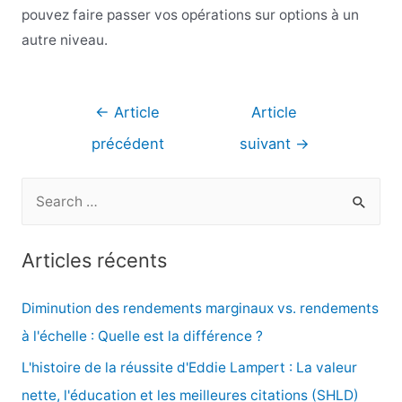
pouvez faire passer vos opérations sur options à un
autre niveau.
Navigation
←
Article
Article
de
précédent
suivant
→
l’article
R
e
c
Articles récents
h
e
Diminution des rendements marginaux vs. rendements
r
à l'échelle : Quelle est la différence ?
c
L'histoire de la réussite d'Eddie Lampert : La valeur
h
nette, l'éducation et les meilleures citations (SHLD)