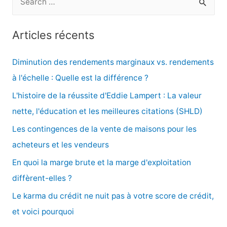
e
c
Articles récents
h
e
Diminution des rendements marginaux vs. rendements
r
à l'échelle : Quelle est la différence ?
c
L'histoire de la réussite d'Eddie Lampert : La valeur
h
nette, l'éducation et les meilleures citations (SHLD)
e
Les contingences de la vente de maisons pour les
r
acheteurs et les vendeurs
En quoi la marge brute et la marge d'exploitation
:
diffèrent-elles ?
Le karma du crédit ne nuit pas à votre score de crédit,
et voici pourquoi