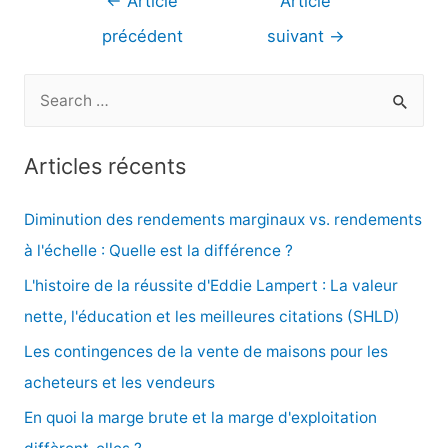
←
Article
Article
de
précédent
suivant
→
l’article
R
e
c
Articles récents
h
e
Diminution des rendements marginaux vs. rendements
r
à l'échelle : Quelle est la différence ?
c
L'histoire de la réussite d'Eddie Lampert : La valeur
h
nette, l'éducation et les meilleures citations (SHLD)
e
Les contingences de la vente de maisons pour les
r
acheteurs et les vendeurs
En quoi la marge brute et la marge d'exploitation
: