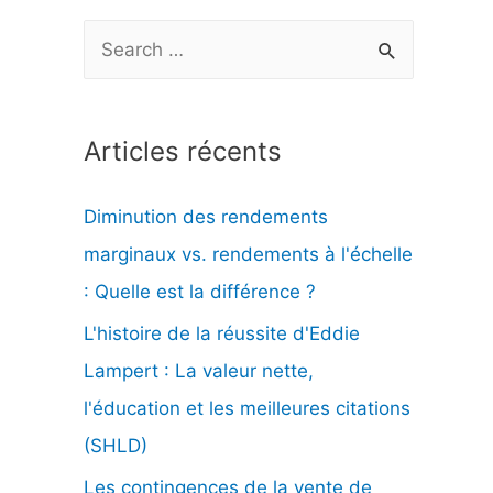
R
e
c
Articles récents
h
e
Diminution des rendements
r
marginaux vs. rendements à l'échelle
c
: Quelle est la différence ?
h
L'histoire de la réussite d'Eddie
e
Lampert : La valeur nette,
r
l'éducation et les meilleures citations
(SHLD)
:
Les contingences de la vente de