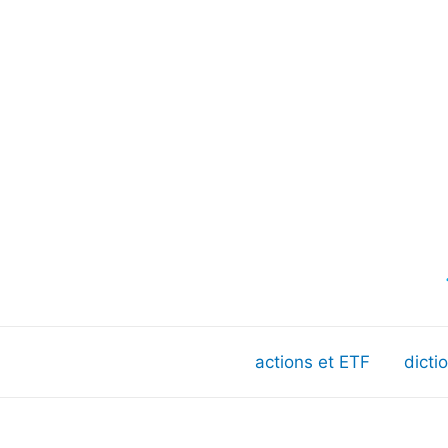
actions et ETF
dicti