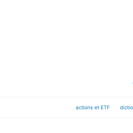
actions et ETF
dicti