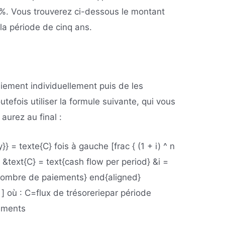
5 %. Vous trouverez ci-dessous le montant
 la période de cinq ans.
iement individuellement puis de les
tefois utiliser la formule suivante, qui vous
aurez au final :
} = texte{C} fois à gauche [frac { (1 + i) ^ n
:} &text{C} = text{cash flow per period} &i =
e{nombre de paiements} end{aligned}
]
où :
C=flux de trésorerie
par période
ements