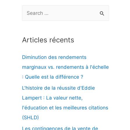
R
e
c
Articles récents
h
e
Diminution des rendements
r
marginaux vs. rendements à l'échelle
c
: Quelle est la différence ?
h
L'histoire de la réussite d'Eddie
e
Lampert : La valeur nette,
r
l'éducation et les meilleures citations
(SHLD)
:
Les contingences de la vente de