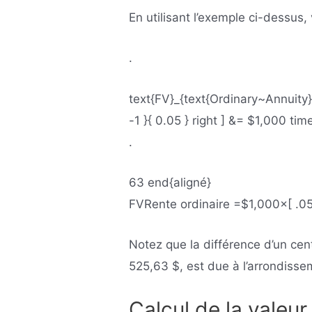
En utilisant l’exemple ci-dessus,
.
text{FV}_{text{Ordinary~Annuity}}
-1 }{ 0.05 } right ] &= $1,000 ti
.
63 end{aligné}
FV
Rente ordinaire
=$1
,
000×
[
.
0
Notez que la différence d’un cen
525,63 $, est due à l’arrondisse
Calcul de la valeur