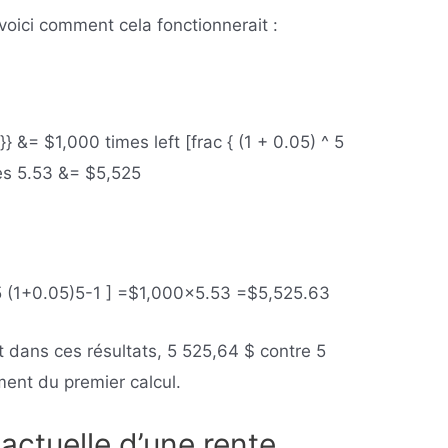
 voici comment cela fonctionnerait :
} &= $1,000 times left [frac { (1 + 0.05) ^ 5
mes 5.53 &= $5,525
5
(
1+0
.
05
)
5-1
]
=
$1
,
000×5
.
53
=
$5
,
525
.
63
t dans ces résultats, 5 525,64 $ contre 5
ment du premier calcul.
 actuelle d’une rente