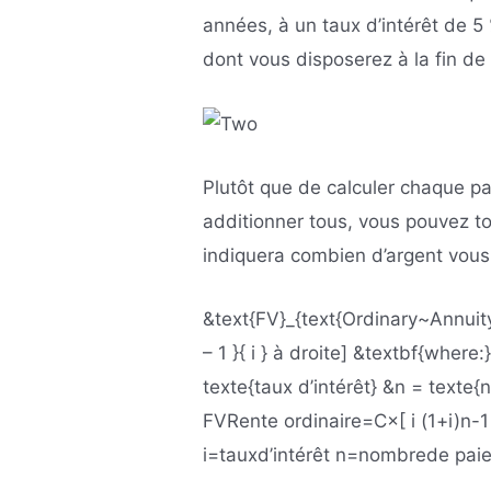
années, à un taux d’intérêt de 
dont vous disposerez à la fin de
Plutôt que de calculer chaque pa
additionner tous, vous pouvez tou
indiquera combien d’argent vous 
&text{FV}_{text{Ordinary~Annuity}
– 1 }{ i } à droite] &textbf{where
texte{taux d’intérêt} &n = text
FV
Rente ordinaire
=C×
[
i
(
1+i
)
n-1
i=taux
d’intérêt
n=nombre
de pai